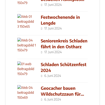
Klinik
17. Juni 2024
Festwochenende in
Lengde
17. Juni 2024
Seniorenkreis Schladen
fährt in den Ostharz
17. Juni 2024
Schladen Schützenfest
2024
6. Juni 2024
Geocacher bauen
Wildschutzzaun für
den MachMit! Wald
6. Juni 2024