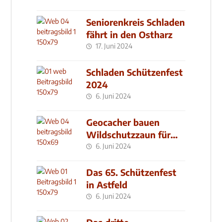
Seniorenkreis Schladen
fährt in den Ostharz
17. Juni 2024
Schladen Schützenfest
2024
6. Juni 2024
Geocacher bauen
Wildschutzzaun für
den MachMit! Wald
6. Juni 2024
Das 65. Schützenfest
in Astfeld
6. Juni 2024