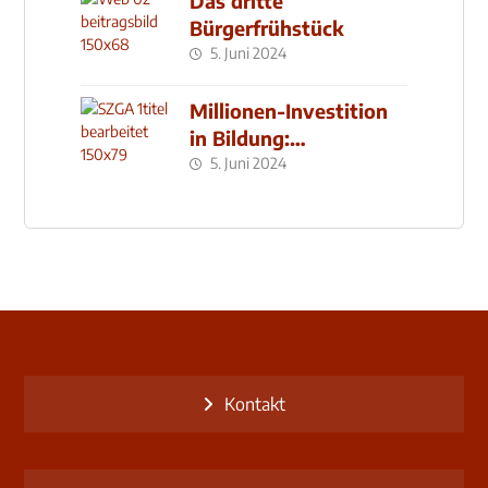
Das dritte
Bürgerfrühstück
5. Juni 2024
Millionen-Investition
in Bildung:
Schulzentrum-Neubau
5. Juni 2024
Kontakt