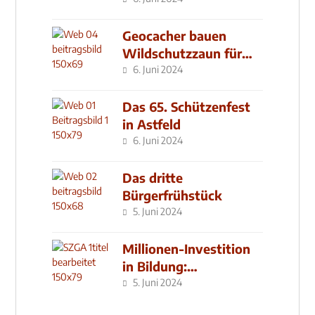
Geocacher bauen
Wildschutzzaun für
den MachMit! Wald
6. Juni 2024
Das 65. Schützenfest
in Astfeld
6. Juni 2024
Das dritte
Bürgerfrühstück
5. Juni 2024
Millionen-Investition
in Bildung:
Schulzentrum-Neubau
5. Juni 2024