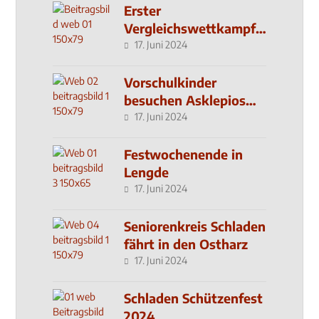
Erster
Vergleichswettkampf
seit 2019
17. Juni 2024
Vorschulkinder
besuchen Asklepios
Klinik
17. Juni 2024
Festwochenende in
Lengde
17. Juni 2024
Seniorenkreis Schladen
fährt in den Ostharz
17. Juni 2024
Schladen Schützenfest
2024