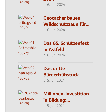
6. Juni 2024
Geocacher bauen
Wildschutzzaun für
den MachMit! Wald
6. Juni 2024
Das 65. Schützenfest
in Astfeld
6. Juni 2024
Das dritte
Bürgerfrühstück
5. Juni 2024
Millionen-Investition
in Bildung:
Schulzentrum-Neubau
5. Juni 2024