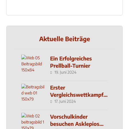
Aktuelle Beiträge
Ein Erfolgreiches
Prellball-Turnier
19. Juni 2024
Erster
Vergleichswettkampf
seit 2019
17. Juni 2024
Vorschulkinder
besuchen Asklepios