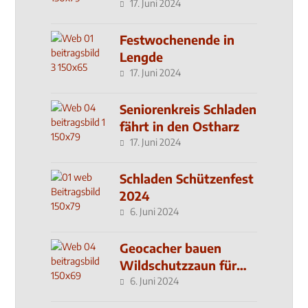
Klinik
17. Juni 2024
Festwochenende in
Lengde
17. Juni 2024
Seniorenkreis Schladen
fährt in den Ostharz
17. Juni 2024
Schladen Schützenfest
2024
6. Juni 2024
Geocacher bauen
Wildschutzzaun für
den MachMit! Wald
6. Juni 2024