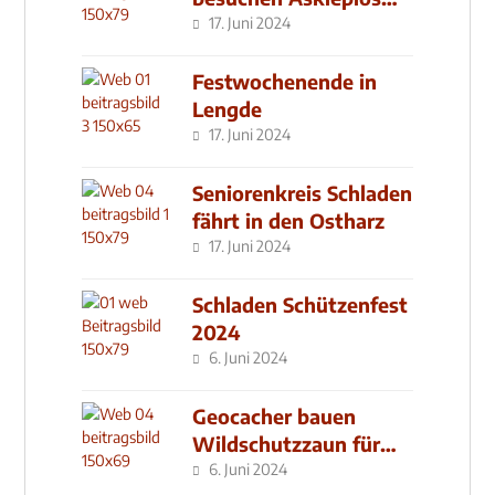
Klinik
17. Juni 2024
Festwochenende in
Lengde
17. Juni 2024
Seniorenkreis Schladen
fährt in den Ostharz
17. Juni 2024
Schladen Schützenfest
2024
6. Juni 2024
Geocacher bauen
Wildschutzzaun für
den MachMit! Wald
6. Juni 2024