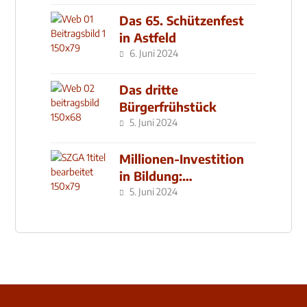
Das 65. Schützenfest
in Astfeld
6. Juni 2024
Das dritte
Bürgerfrühstück
5. Juni 2024
Millionen-Investition
in Bildung:
Schulzentrum-Neubau
5. Juni 2024