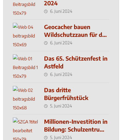
2024
6. Juni 2024
Geocacher bauen
Wildschutzzaun für den
MachMit! Wald
6. Juni 2024
Das 65. Schützenfest in
Astfeld
6. Juni 2024
Das dritte
Bürgerfrühstück
5. Juni 2024
Millionen-Investition in
Bildung: Schulzentrum-
Neubau
5. Juni 2024