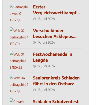
Erster
Vergleichswettkampf
seit 2019
17. Juni 2024
Vorschulkinder
besuchen Asklepios
Klinik
17. Juni 2024
Festwochenende in
Lengde
17. Juni 2024
Seniorenkreis Schladen
fährt in den Ostharz
17. Juni 2024
Schladen Schützenfest