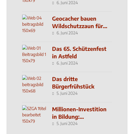
6. Juni 2024
Geocacher bauen
Wildschutzzaun für
den MachMit! Wald
6. Juni 2024
Das 65. Schützenfest
in Astfeld
6. Juni 2024
Das dritte
Bürgerfrühstück
5. Juni 2024
Millionen-Investition
in Bildung:
Schulzentrum-Neubau
5. Juni 2024