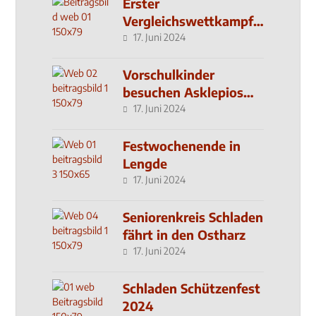
Erster
Vergleichswettkampf
seit 2019
17. Juni 2024
Vorschulkinder
besuchen Asklepios
Klinik
17. Juni 2024
Festwochenende in
Lengde
17. Juni 2024
Seniorenkreis Schladen
fährt in den Ostharz
17. Juni 2024
Schladen Schützenfest
2024