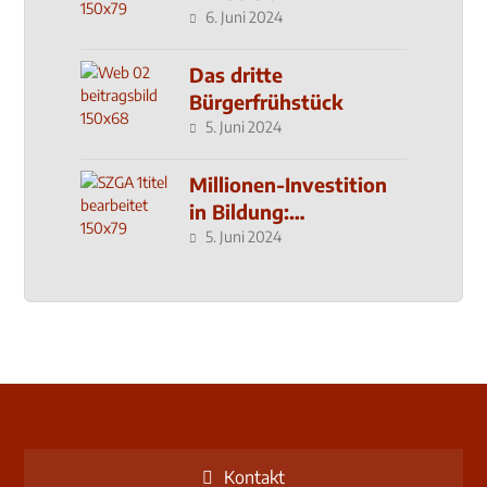
6. Juni 2024
Das dritte
Bürgerfrühstück
5. Juni 2024
Millionen-Investition
in Bildung:
Schulzentrum-Neubau
5. Juni 2024
Kontakt