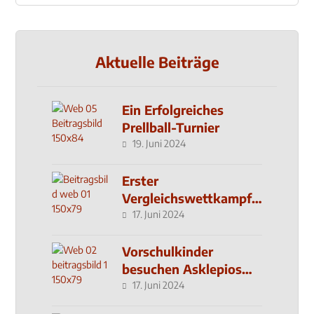
Aktuelle Beiträge
Ein Erfolgreiches
Prellball-Turnier
19. Juni 2024
Erster
Vergleichswettkampf
seit 2019
17. Juni 2024
Vorschulkinder
besuchen Asklepios
Klinik
17. Juni 2024