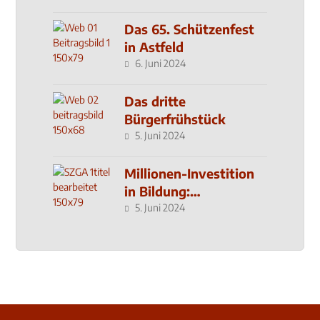
Das 65. Schützenfest
in Astfeld
6. Juni 2024
Das dritte
Bürgerfrühstück
5. Juni 2024
Millionen-Investition
in Bildung:
Schulzentrum-Neubau
5. Juni 2024