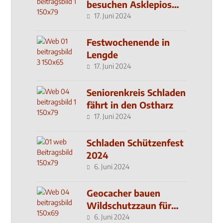
besuchen Asklepios
Klinik
17. Juni 2024
Festwochenende in
Lengde
17. Juni 2024
Seniorenkreis Schladen
fährt in den Ostharz
17. Juni 2024
Schladen Schützenfest
2024
6. Juni 2024
Geocacher bauen
Wildschutzzaun für
den MachMit! Wald
6. Juni 2024