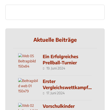
Aktuelle Beiträge
Ein Erfolgreiches
Prellball-Turnier
19. Juni 2024
Erster
Vergleichswettkampf
seit 2019
17. Juni 2024
Vorschulkinder