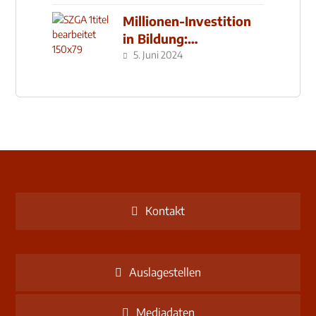
Millionen-Investition
in Bildung:
Schulzentrum-Neubau
5. Juni 2024
Kontakt
Auslagestellen
Mediadaten