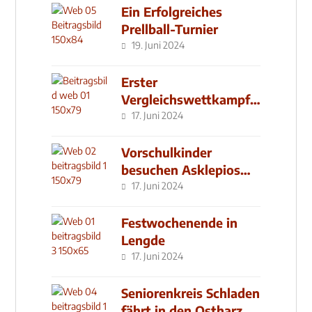
Ein Erfolgreiches
Prellball-Turnier
19. Juni 2024
Erster
Vergleichswettkampf
seit 2019
17. Juni 2024
Vorschulkinder
besuchen Asklepios
Klinik
17. Juni 2024
Festwochenende in
Lengde
17. Juni 2024
Seniorenkreis Schladen
fährt in den Ostharz