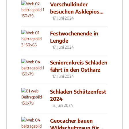
Vorschulkinder
besuchen Asklepios
Klinik
17. Juni 2024
Festwochenende in
Lengde
17. Juni 2024
Seniorenkreis Schladen
fährt in den Ostharz
17. Juni 2024
Schladen Schützenfest
2024
6. Juni 2024
Geocacher bauen
Wildschutzzaun für