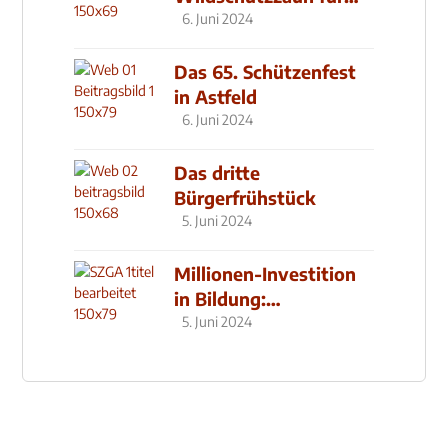
den MachMit! Wald
6. Juni 2024
Das 65. Schützenfest
in Astfeld
6. Juni 2024
Das dritte
Bürgerfrühstück
5. Juni 2024
Millionen-Investition
in Bildung:
Schulzentrum-Neubau
5. Juni 2024