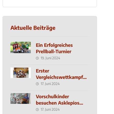
Aktuelle Beiträge
Ein Erfolgreiches
Prellball-Turnier
19. Juni 2024
Erster
Vergleichswettkampf
seit 2019
17. Juni 2024
Vorschulkinder
besuchen Asklepios
Klinik
17. Juni 2024