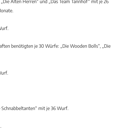
s „Die Alten Herren“ und „Das Team Tannhof“ mit je 26
Monate.
Wurf.
haften benötigten je 30 Würfe: „Die Wooden Bolls“, „Die
urf.
 Schnabbeltanten“ mit je 36 Wurf.
.