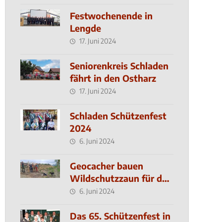
Festwochenende in
Lengde
17. Juni 2024
Seniorenkreis Schladen
fährt in den Ostharz
17. Juni 2024
Schladen Schützenfest
2024
6. Juni 2024
Geocacher bauen
Wildschutzzaun für den
MachMit! Wald
6. Juni 2024
Das 65. Schützenfest in