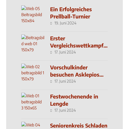
Ein Erfolgreiches
Prellball-Turnier
19. Juni 2024
Erster
Vergleichswettkampf
seit 2019
17. Juni 2024
Vorschulkinder
besuchen Asklepios
Klinik
17. Juni 2024
Festwochenende in
Lengde
17. Juni 2024
Seniorenkreis Schladen