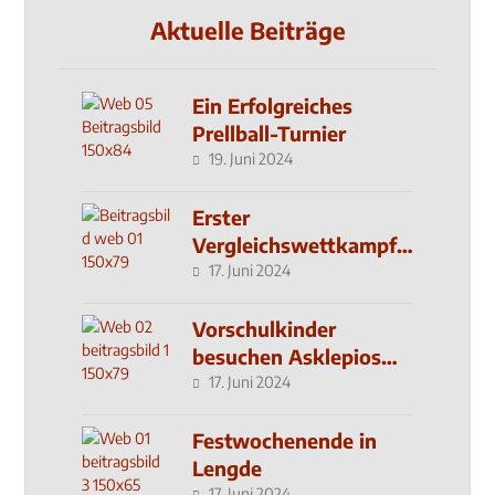
Aktuelle Beiträge
Ein Erfolgreiches
Prellball-Turnier
19. Juni 2024
Erster
Vergleichswettkampf
seit 2019
17. Juni 2024
Vorschulkinder
besuchen Asklepios
Klinik
17. Juni 2024
Festwochenende in
Lengde
17. Juni 2024