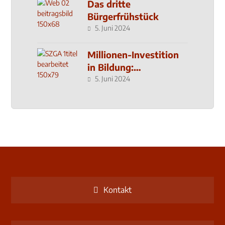
Das dritte
Bürgerfrühstück
5. Juni 2024
Millionen-Investition
in Bildung:
Schulzentrum-Neubau
5. Juni 2024
Kontakt