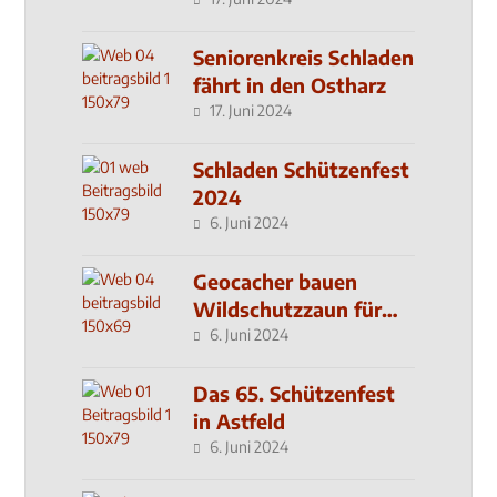
Seniorenkreis Schladen
fährt in den Ostharz
17. Juni 2024
Schladen Schützenfest
2024
6. Juni 2024
Geocacher bauen
Wildschutzzaun für
den MachMit! Wald
6. Juni 2024
Das 65. Schützenfest
in Astfeld
6. Juni 2024