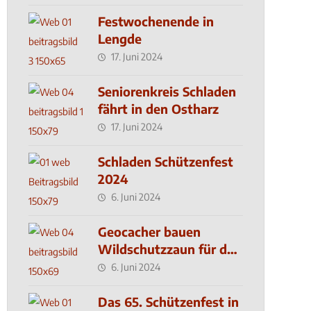
Festwochenende in
Lengde
17. Juni 2024
Seniorenkreis Schladen
fährt in den Ostharz
17. Juni 2024
Schladen Schützenfest
2024
6. Juni 2024
Geocacher bauen
Wildschutzzaun für den
MachMit! Wald
6. Juni 2024
Das 65. Schützenfest in