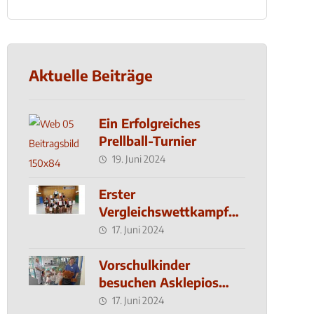
Aktuelle Beiträge
Ein Erfolgreiches
Prellball-Turnier
19. Juni 2024
Erster
Vergleichswettkampf
seit 2019
17. Juni 2024
Vorschulkinder
besuchen Asklepios
Klinik
17. Juni 2024