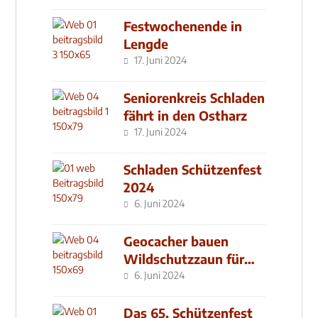
Festwochenende in
Lengde
17. Juni 2024
Seniorenkreis Schladen
fährt in den Ostharz
17. Juni 2024
Schladen Schützenfest
2024
6. Juni 2024
Geocacher bauen
Wildschutzzaun für
den MachMit! Wald
6. Juni 2024
Das 65. Schützenfest