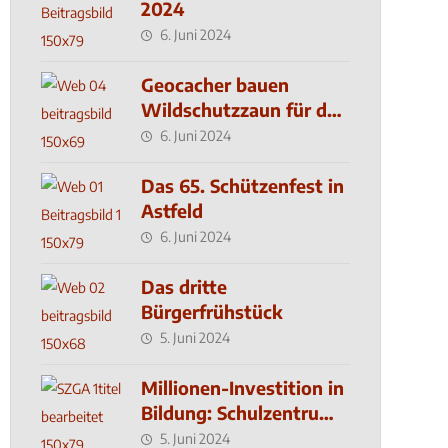
2024
6. Juni 2024
Geocacher bauen
Wildschutzzaun für den
MachMit! Wald
6. Juni 2024
Das 65. Schützenfest in
Astfeld
6. Juni 2024
Das dritte
Bürgerfrühstück
5. Juni 2024
Millionen-Investition in
Bildung: Schulzentrum-
Neubau
5. Juni 2024