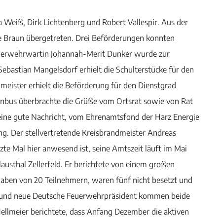
a Weiß, Dirk Lichtenberg und Robert Vallespir. Aus der
e Braun übergetreten. Drei Beförderungen konnten
uerwehrwartin Johannah-Merit Dunker wurde zur
bastian Mangelsdorf erhielt die Schulterstücke für den
eister erhielt die Beförderung für den Dienstgrad
enbus überbrachte die Grüße vom Ortsrat sowie von Rat
 eine gute Nachricht, vom Ehrenamtsfond der Harz Energie
g. Der stellvertretende Kreisbrandmeister Andreas
tzte Mal hier anwesend ist, seine Amtszeit läuft im Mai
Clausthal Zellerfeld. Er berichtete von einem großen
haben von 20 Teilnehmern, waren fünf nicht besetzt und
 und neue Deutsche Feuerwehrpräsident kommen beide
llmeier berichtete, dass Anfang Dezember die aktiven