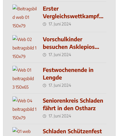
Erster
Vergleichswettkampf
seit 2019
17. Juni 2024
Vorschulkinder
besuchen Asklepios
Klinik
17. Juni 2024
Festwochenende in
Lengde
17. Juni 2024
Seniorenkreis Schladen
fährt in den Ostharz
17. Juni 2024
Schladen Schützenfest