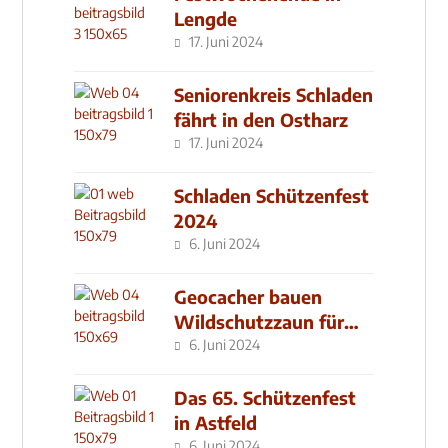
Lengde
17. Juni 2024
Seniorenkreis Schladen
fährt in den Ostharz
17. Juni 2024
Schladen Schützenfest
2024
6. Juni 2024
Geocacher bauen
Wildschutzzaun für
den MachMit! Wald
6. Juni 2024
Das 65. Schützenfest
in Astfeld
6. Juni 2024