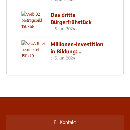
Das dritte
Bürgerfrühstück
5. Juni 2024
Millionen-Investition
in Bildung:
Schulzentrum-Neubau
5. Juni 2024
Kontakt