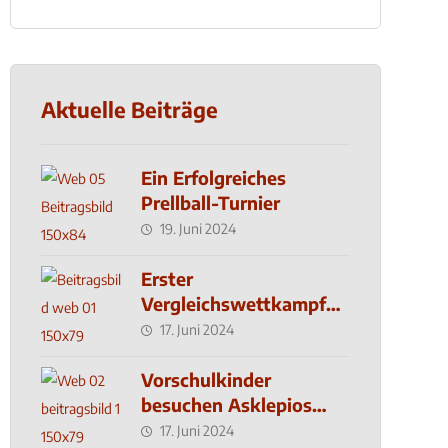
Aktuelle Beiträge
Ein Erfolgreiches
Prellball-Turnier
19. Juni 2024
Erster
Vergleichswettkampf
seit 2019
17. Juni 2024
Vorschulkinder
besuchen Asklepios
Klinik
17. Juni 2024