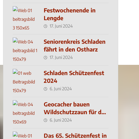
Festwochenende in
Lengde
17. Juni 2024
Seniorenkreis Schladen
fährt in den Ostharz
17. Juni 2024
Schladen Schützenfest
2024
6. Juni 2024
Geocacher bauen
Wildschutzzaun für den
MachMit! Wald
6. Juni 2024
Das 65. Schützenfest in