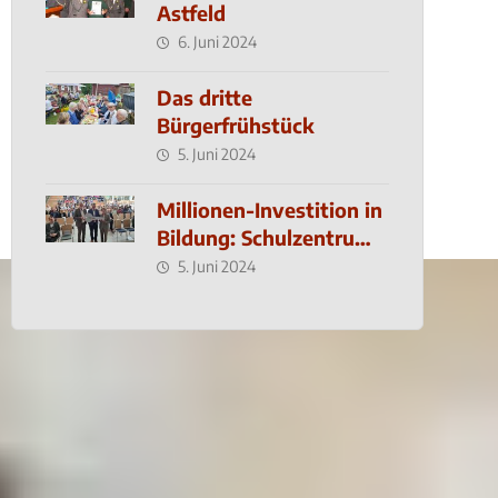
Astfeld
6. Juni 2024
Das dritte
Bürgerfrühstück
5. Juni 2024
Millionen-Investition in
Bildung: Schulzentrum-
Neubau
5. Juni 2024