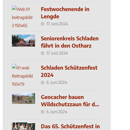
Festwochenende in
Lengde
17. Juni 2024
Seniorenkreis Schladen
fährt in den Ostharz
17. Juni 2024
Schladen Schützenfest
2024
6. Juni 2024
Geocacher bauen
Wildschutzzaun für den
MachMit! Wald
6. Juni 2024
Das 65. Schützenfest in