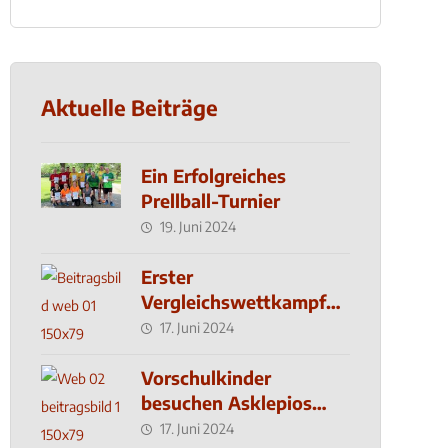
Aktuelle Beiträge
Ein Erfolgreiches
Prellball-Turnier
19. Juni 2024
Erster
Vergleichswettkampf
seit 2019
17. Juni 2024
Vorschulkinder
besuchen Asklepios
Klinik
17. Juni 2024