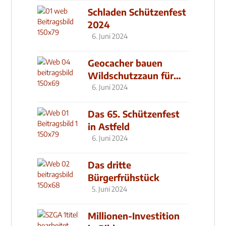
Schladen Schützenfest
2024
6. Juni 2024
Geocacher bauen
Wildschutzzaun für
den MachMit! Wald
6. Juni 2024
Das 65. Schützenfest
in Astfeld
6. Juni 2024
Das dritte
Bürgerfrühstück
5. Juni 2024
Millionen-Investition