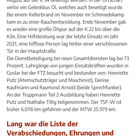
August auf der K 34 beseitigt werden. In der Ortschaft
verlor ein Gelenkbus Öl, welches auch beseitigt wurde.
Bei einem Kellerbrand im November im Schmiedekamp
kam es zu einer Rauchentwicklung. Ende November gab
es wieder eine große Ölspur auf der K 22 bis über die
K34. Eine Hilfeleistung war der letzte Einsatz im Jahr
2021, eine hilflose Person lag hinter einer verschlossenen
Tür in der Hauptstraße.
Die Dienstbeteiligung bei neun Gesamtdiensten lag bei 73
Prozent. Lehrgänge von jungen Einsatzkräften wurden in
Goslar bei der FTZ besucht und bestanden von: Henriette
Putz (Atemschutzträger und Maschinist), Denise
Kaufmann und Raymond Arnold (beide Sprechfunker).
An der Truppmann Teil 2 Ausbildung haben Henriette
Putz und Nathalie Tillig teilgenommen. Der TSF-W ist
bisher 6.078 km gefahren und der MTW 25.979 km.
Lang war die Liste der
Verabschiedungen, Ehrungen und