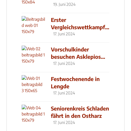
19. Juni 2024
Erster
Vergleichswettkampf
seit 2019
17. Juni 2024
Vorschulkinder
besuchen Asklepios
Klinik
17. Juni 2024
Festwochenende in
Lengde
17. Juni 2024
Seniorenkreis Schladen
fährt in den Ostharz
17. Juni 2024