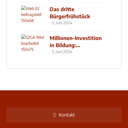
Das dritte
Bürgerfrühstück
5. Juni 2024
Millionen-Investition
in Bildung:
Schulzentrum-Neubau
5. Juni 2024
Kontakt