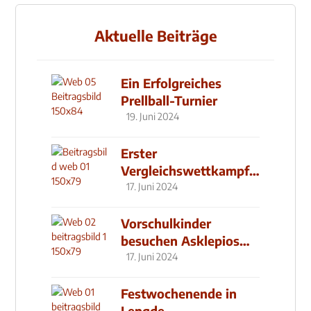
Aktuelle Beiträge
Ein Erfolgreiches
Prellball-Turnier
19. Juni 2024
Erster
Vergleichswettkampf
seit 2019
17. Juni 2024
Vorschulkinder
besuchen Asklepios
Klinik
17. Juni 2024
Festwochenende in
Lengde