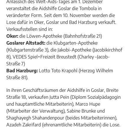
Anlässlich des Welt-Aids-Tages am 1. Dezember
veranstaltet die Aidshilfe Goslar die Tombola in
veränderter Form. Seit dem 10. November werden die
Lose dafür in Oker, Goslar und Bad Harzburg verkauft.
Verkaufsstellen sind in:
Oker:
die Löwen-Apotheke (Bahnhofstraße 21)
Goslarer Altstadt:
die Klubgarten-Apotheke
(Klubgartenstraße 3), die Jakobi-Apotheke (Jacobikirchhof
8), VEDES Spiel+Freizeit Breustedt (Charley –Jacob-
Straße 7)
Bad Harzburg:
Lotto Toto Krapohl (Herzog Wilhelm
Straße 81).
In ihren Geschäftsräumen der Aidshilfe in Goslar, Breite
Straße 18, verkaufen Jutta Pein (Diplom Sozialpädagogin
und hauptamtliche Mitarbeiterin), Marco Hupe
(Mitarbeiter der Verwaltung), Sabine Brunke und
Shaghayegh Shahandenpour (beides Mitarbeiterinnen),
Azadeh Zakrifard (ehrenamtliche Mitarbeiterin) die Lose.