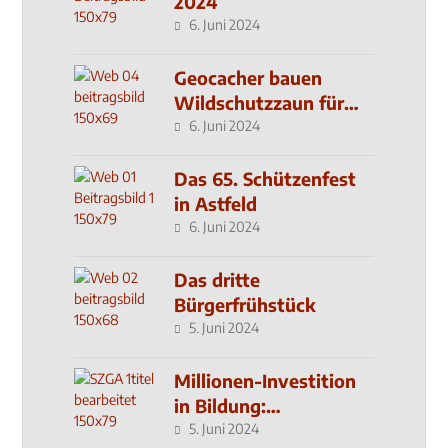
2024
6. Juni 2024
Geocacher bauen
Wildschutzzaun für
den MachMit! Wald
6. Juni 2024
Das 65. Schützenfest
in Astfeld
6. Juni 2024
Das dritte
Bürgerfrühstück
5. Juni 2024
Millionen-Investition
in Bildung:
Schulzentrum-Neubau
5. Juni 2024