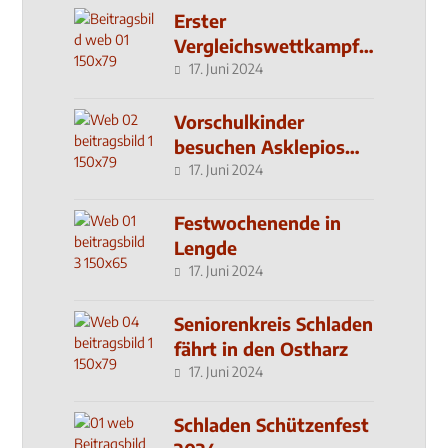
Erster
Vergleichswettkampf
seit 2019
17. Juni 2024
Vorschulkinder
besuchen Asklepios
Klinik
17. Juni 2024
Festwochenende in
Lengde
17. Juni 2024
Seniorenkreis Schladen
fährt in den Ostharz
17. Juni 2024
Schladen Schützenfest