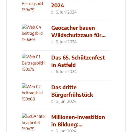
2024
6. Juni 2024
Geocacher bauen
Wildschutzzaun für
den MachMit! Wald
6. Juni 2024
Das 65. Schützenfest
in Astfeld
6. Juni 2024
Das dritte
Bürgerfrühstück
5. Juni 2024
Millionen-Investition
in Bildung:
Schulzentrum-Neubau
5. Juni 2024