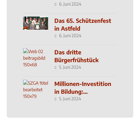
den MachMit! Wald
6. Juni 2024
Das 65. Schützenfest
in Astfeld
6. Juni 2024
Das dritte
Bürgerfrühstück
5. Juni 2024
Millionen-Investition
in Bildung:
Schulzentrum-Neubau
5. Juni 2024