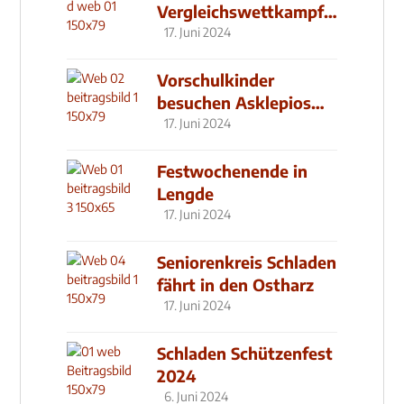
Vergleichswettkampf
seit 2019
17. Juni 2024
Vorschulkinder
besuchen Asklepios
Klinik
17. Juni 2024
Festwochenende in
Lengde
17. Juni 2024
Seniorenkreis Schladen
fährt in den Ostharz
17. Juni 2024
Schladen Schützenfest
2024
6. Juni 2024