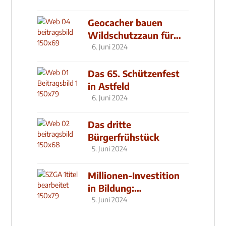
Geocacher bauen
Wildschutzzaun für
den MachMit! Wald
6. Juni 2024
Das 65. Schützenfest
in Astfeld
6. Juni 2024
Das dritte
Bürgerfrühstück
5. Juni 2024
Millionen-Investition
in Bildung:
Schulzentrum-Neubau
5. Juni 2024