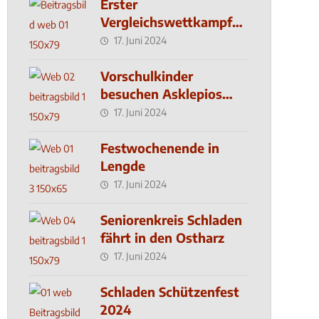
Erster
Vergleichswettkampf
seit 2019
17. Juni 2024
Vorschulkinder
besuchen Asklepios
Klinik
17. Juni 2024
Festwochenende in
Lengde
17. Juni 2024
Seniorenkreis Schladen
fährt in den Ostharz
17. Juni 2024
Schladen Schützenfest
2024