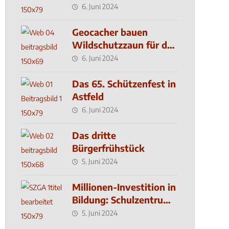
6. Juni 2024
Geocacher bauen
Wildschutzzaun für den
MachMit! Wald
6. Juni 2024
Das 65. Schützenfest in
Astfeld
6. Juni 2024
Das dritte
Bürgerfrühstück
5. Juni 2024
Millionen-Investition in
Bildung: Schulzentrum-
Neubau
5. Juni 2024