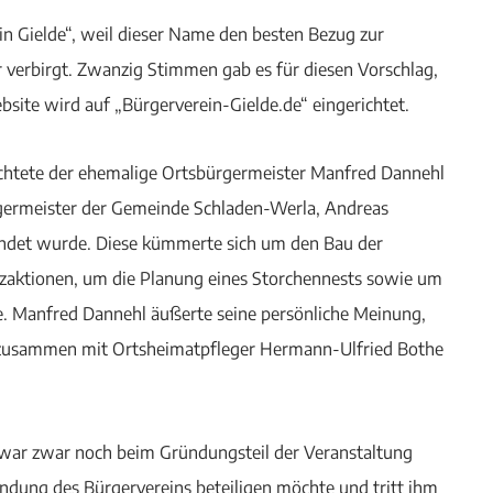
 Gielde“, weil dieser Name den besten Bezug zur
r verbirgt. Zwanzig Stimmen gab es für diesen Vorschlag,
bsite wird auf „Bürgerverein-Gielde.de“ eingerichtet.
ichtete der ehemalige Ortsbürgermeister Manfred Dannehl
germeister der Gemeinde Schladen-Werla, Andreas
ndet wurde. Diese kümmerte sich um den Bau der
aktionen, um die Planung eines Storchennests sowie um
e. Manfred Dannehl äußerte seine persönliche Meinung,
st zusammen mit Ortsheimatpfleger Hermann-Ulfried Bothe
) war zwar noch beim Gründungsteil der Veranstaltung
ündung des Bürgervereins beteiligen möchte und tritt ihm