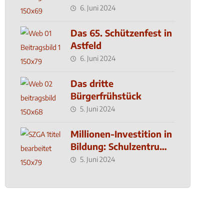
MachMit! Wald
6. Juni 2024
Das 65. Schützenfest in
Astfeld
6. Juni 2024
Das dritte
Bürgerfrühstück
5. Juni 2024
Millionen-Investition in
Bildung: Schulzentrum-
Neubau
5. Juni 2024