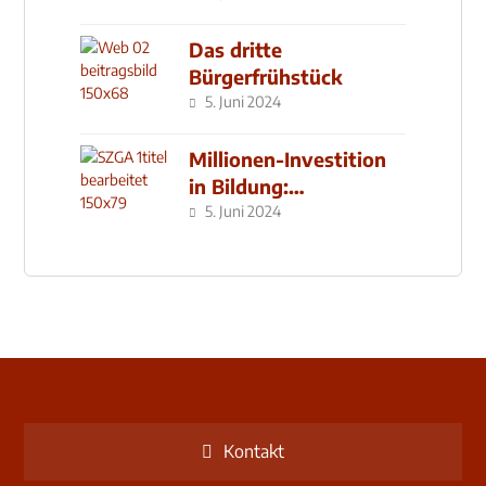
Das dritte
Bürgerfrühstück
5. Juni 2024
Millionen-Investition
in Bildung:
Schulzentrum-Neubau
5. Juni 2024
Kontakt