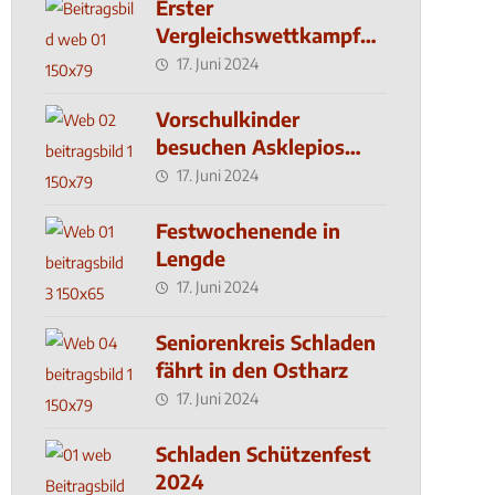
Erster
Vergleichswettkampf
seit 2019
17. Juni 2024
Vorschulkinder
besuchen Asklepios
Klinik
17. Juni 2024
Festwochenende in
Lengde
17. Juni 2024
Seniorenkreis Schladen
fährt in den Ostharz
17. Juni 2024
Schladen Schützenfest
2024