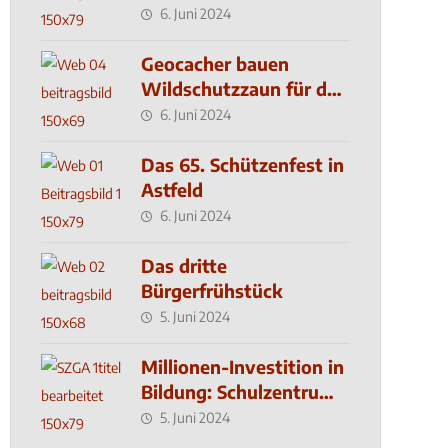
6. Juni 2024
Geocacher bauen
Wildschutzzaun für den
MachMit! Wald
6. Juni 2024
Das 65. Schützenfest in
Astfeld
6. Juni 2024
Das dritte
Bürgerfrühstück
5. Juni 2024
Millionen-Investition in
Bildung: Schulzentrum-
Neubau
5. Juni 2024