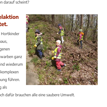
n darauf scheint?
laktion
et.
 Hortkinder
haus,
igenen
erwarben ganz
sind wiederum
n komplexen
nung führen.
 als
ch dafür brauchen alle eine saubere Umwelt.