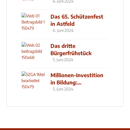
den MachMit! Wald
6. Juni 2024
Das 65. Schützenfest
in Astfeld
6. Juni 2024
Das dritte
Bürgerfrühstück
5. Juni 2024
Millionen-Investition
in Bildung:
Schulzentrum-Neubau
5. Juni 2024