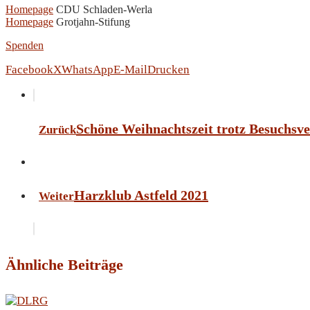
Homepage
CDU Schladen-Werla
Homepage
Grotjahn-Stifung
Spenden
Facebook
X
WhatsApp
E-Mail
Drucken
Schöne Weihnachtszeit trotz Besuchsv
Zurück
Harzklub Astfeld 2021
Weiter
Ähnliche Beiträge