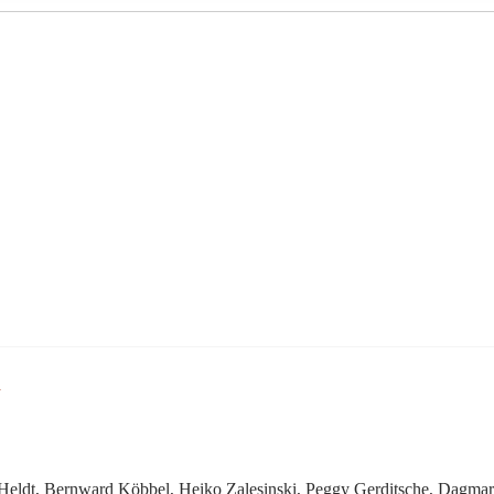
n
 Heldt, Bernward Köbbel, Heiko Zalesinski, Peggy Gerditsche, Dagma