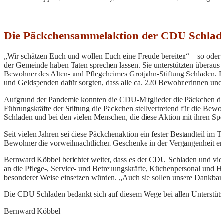
Die Päckchensammelaktion der CDU Schlad
„Wir schätzen Euch und wollen Euch eine Freude bereiten“ – so ode
der Gemeinde haben Taten sprechen lassen. Sie unterstützten überau
Bewohner des Alten- und Pflegeheimes Grotjahn-Stiftung Schladen. 
und Geldspenden dafür sorgten, dass alle ca. 220 Bewohnerinnen u
Aufgrund der Pandemie konnten die CDU-Mitglieder die Päckchen die
Führungskräfte der Stiftung die Päckchen stellvertretend für die Be
Schladen und bei den vielen Menschen, die diese Aktion mit ihren Sp
Seit vielen Jahren sei diese Päckchenaktion ein fester Bestandteil i
Bewohner die vorweihnachtlichen Geschenke in der Vergangenheit ent
Bernward Köbbel berichtet weiter, dass es der CDU Schladen und vi
an die Pflege-, Service- und Betreuungskräfte, Küchenpersonal und 
besonderer Weise einsetzen würden. „Auch sie sollen unsere Dankba
Die CDU Schladen bedankt sich auf diesem Wege bei allen Unterstüt
Bernward Köbbel