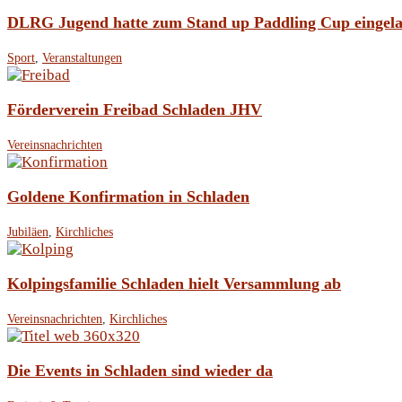
DLRG Jugend hatte zum Stand up Paddling Cup eingel
Sport
,
Veranstaltungen
Förderverein Freibad Schladen JHV
Vereinsnachrichten
Goldene Konfirmation in Schladen
Jubiläen
,
Kirchliches
Kolpingsfamilie Schladen hielt Versammlung ab
Vereinsnachrichten
,
Kirchliches
Die Events in Schladen sind wieder da