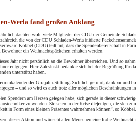
en-Werla fand großen Anklang
r ähnlich dachten wohl viele Mitglieder der CDU der Gemeinde Schlad
s zahlreich die von der CDU Schladen-Werla initiierte Päckchensamme
Bernward Köbbel (CDU) teilt mit, dass die Spendenbereitschaft in Fo
nd Bewohner ein Weihnachtspäckchen erhalten werden.
ses Jahr nicht persönlich an die Bewohner überreichen. Und so nahm H
wohner entgegen. Herr Zalesinski bedankte sich bei der Begrüßung für 
enden unterstützt haben.
m Terminkalender der Grotjahn-Stiftung. Sichtlich gerührt, dankbar und
gegen – und so wird es auch trotz aller möglichen Beschränkungen in 
elen Spendern am Herzen gelegen habe, sich gerade in dieser schwieri
Haustechniker zu wenden. Sie seien in der Krise diejenigen, die sic
rkeit in Form eines kleinen Präsentes wahrnehmen können“, so Köbbel.
zern dieser Aktion und wünscht allen Menschen eine frohe Weihnacht 