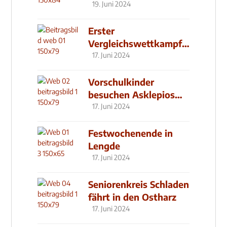
19. Juni 2024
Erster
Vergleichswettkampf
seit 2019
17. Juni 2024
Vorschulkinder
besuchen Asklepios
Klinik
17. Juni 2024
Festwochenende in
Lengde
17. Juni 2024
Seniorenkreis Schladen
fährt in den Ostharz
17. Juni 2024