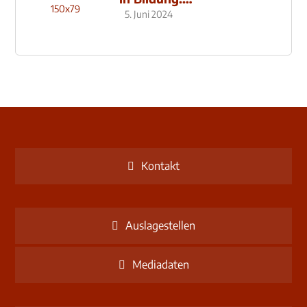
Schulzentrum-Neubau
5. Juni 2024
Kontakt
Auslagestellen
Mediadaten