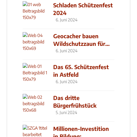
Schladen Schützenfest
2024
6. Juni 2024
Geocacher bauen
Wildschutzzaun für
den MachMit! Wald
6. Juni 2024
Das 65. Schützenfest
in Astfeld
6. Juni 2024
Das dritte
Bürgerfrühstück
5. Juni 2024
Millionen-Investition
in Bildung: