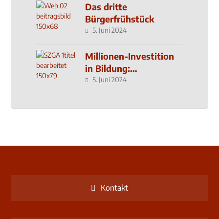
Das dritte
Bürgerfrühstück
5. Juni 2024
Millionen-Investition
in Bildung:
Schulzentrum-Neubau
5. Juni 2024
Kontakt