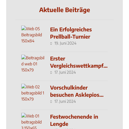
Aktuelle Beiträge
Ein Erfolgreiches
Prellball-Turnier
19. Juni 2024
Erster
Vergleichswettkampf
seit 2019
17. Juni 2024
Vorschulkinder
besuchen Asklepios
Klinik
17. Juni 2024
Festwochenende in
Lengde