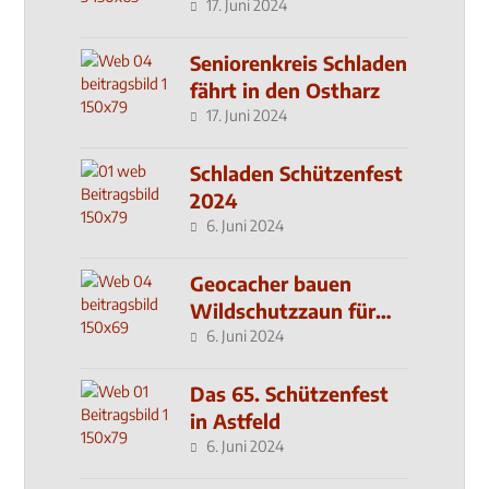
17. Juni 2024
Seniorenkreis Schladen
fährt in den Ostharz
17. Juni 2024
Schladen Schützenfest
2024
6. Juni 2024
Geocacher bauen
Wildschutzzaun für
den MachMit! Wald
6. Juni 2024
Das 65. Schützenfest
in Astfeld
6. Juni 2024