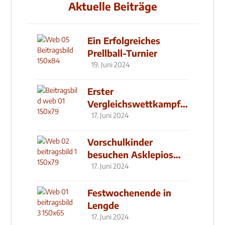
Aktuelle Beiträge
Ein Erfolgreiches
Prellball-Turnier
19. Juni 2024
Erster
Vergleichswettkampf
seit 2019
17. Juni 2024
Vorschulkinder
besuchen Asklepios
Klinik
17. Juni 2024
Festwochenende in
Lengde
17. Juni 2024