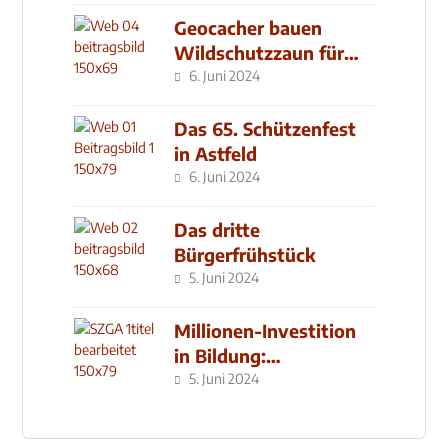
Geocacher bauen
Wildschutzzaun für
den MachMit! Wald
6. Juni 2024
Das 65. Schützenfest
in Astfeld
6. Juni 2024
Das dritte
Bürgerfrühstück
5. Juni 2024
Millionen-Investition
in Bildung:
Schulzentrum-Neubau
5. Juni 2024