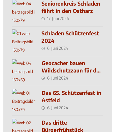
Seniorenkreis Schladen
fährt in den Ostharz
17. Juni 2024
Schladen Schützenfest
2024
6. Juni 2024
Geocacher bauen
Wildschutzzaun für den
MachMit! Wald
6. Juni 2024
Das 65. Schützenfest in
Astfeld
6. Juni 2024
Das dritte
Bürgerfrühstück