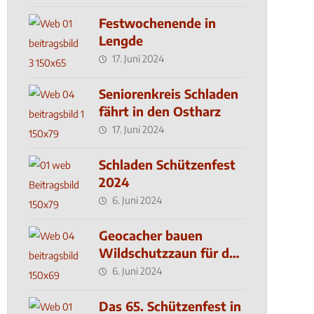
Festwochenende in
Lengde
17. Juni 2024
Seniorenkreis Schladen
fährt in den Ostharz
17. Juni 2024
Schladen Schützenfest
2024
6. Juni 2024
Geocacher bauen
Wildschutzzaun für den
MachMit! Wald
6. Juni 2024
Das 65. Schützenfest in