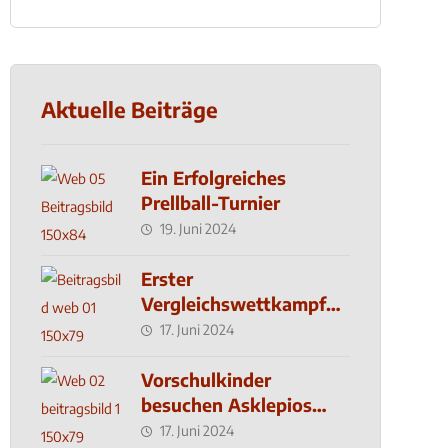
Aktuelle Beiträge
Ein Erfolgreiches
Prellball-Turnier
19. Juni 2024
Erster
Vergleichswettkampf
seit 2019
17. Juni 2024
Vorschulkinder
besuchen Asklepios
Klinik
17. Juni 2024