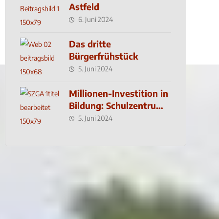
Astfeld
6. Juni 2024
Das dritte
Bürgerfrühstück
5. Juni 2024
Millionen-Investition in
Bildung: Schulzentrum-
Neubau
5. Juni 2024