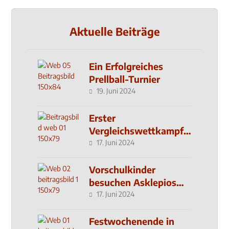
Aktuelle Beiträge
Ein Erfolgreiches
Prellball-Turnier
19. Juni 2024
Erster
Vergleichswettkampf
seit 2019
17. Juni 2024
Vorschulkinder
besuchen Asklepios
Klinik
17. Juni 2024
Festwochenende in