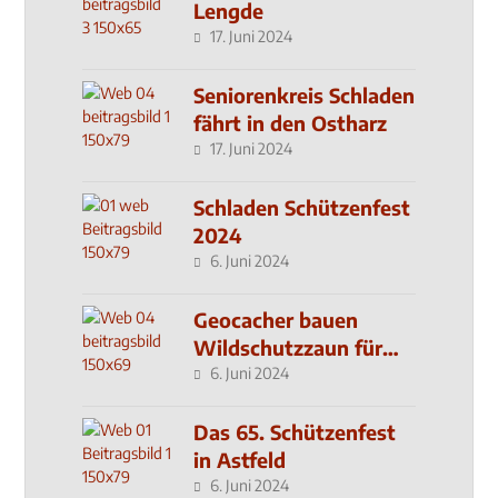
Lengde
17. Juni 2024
Seniorenkreis Schladen
fährt in den Ostharz
17. Juni 2024
Schladen Schützenfest
2024
6. Juni 2024
Geocacher bauen
Wildschutzzaun für
den MachMit! Wald
6. Juni 2024
Das 65. Schützenfest
in Astfeld
6. Juni 2024