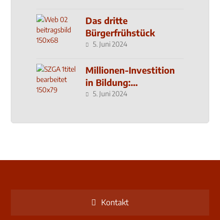
Das dritte
Bürgerfrühstück
5. Juni 2024
Millionen-Investition
in Bildung:
Schulzentrum-Neubau
5. Juni 2024
Kontakt