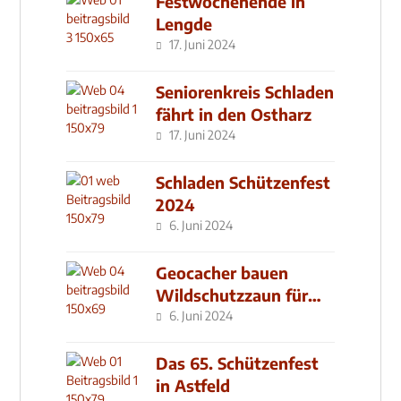
Festwochenende in
Lengde
17. Juni 2024
Seniorenkreis Schladen
fährt in den Ostharz
17. Juni 2024
Schladen Schützenfest
2024
6. Juni 2024
Geocacher bauen
Wildschutzzaun für
den MachMit! Wald
6. Juni 2024
Das 65. Schützenfest
in Astfeld