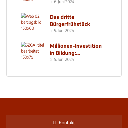
6. Juni 2024
Das dritte
Bürgerfrühstück
5. Juni 2024
Millionen-Investition
in Bildung:
Schulzentrum-Neubau
5. Juni 2024
Kontakt