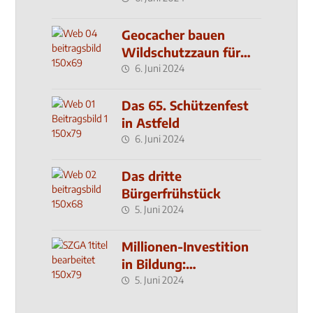
Geocacher bauen
Wildschutzzaun für
den MachMit! Wald
6. Juni 2024
Das 65. Schützenfest
in Astfeld
6. Juni 2024
Das dritte
Bürgerfrühstück
5. Juni 2024
Millionen-Investition
in Bildung:
Schulzentrum-Neubau
5. Juni 2024