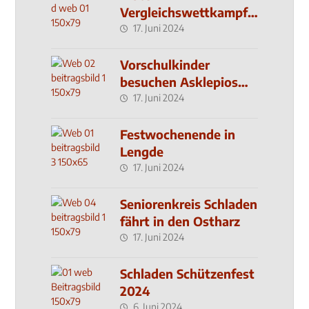
Vergleichswettkampf
seit 2019
17. Juni 2024
Vorschulkinder
besuchen Asklepios
Klinik
17. Juni 2024
Festwochenende in
Lengde
17. Juni 2024
Seniorenkreis Schladen
fährt in den Ostharz
17. Juni 2024
Schladen Schützenfest
2024
6. Juni 2024