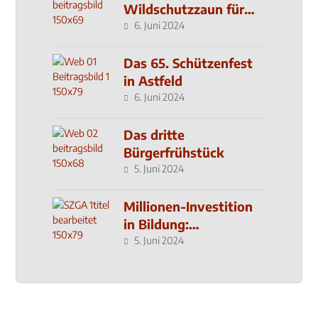
Wildschutzzaun für
den MachMit! Wald
6. Juni 2024
Das 65. Schützenfest
in Astfeld
6. Juni 2024
Das dritte
Bürgerfrühstück
5. Juni 2024
Millionen-Investition
in Bildung:
Schulzentrum-Neubau
5. Juni 2024