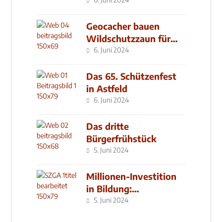
Geocacher bauen
Wildschutzzaun für
den MachMit! Wald
6. Juni 2024
Das 65. Schützenfest
in Astfeld
6. Juni 2024
Das dritte
Bürgerfrühstück
5. Juni 2024
Millionen-Investition
in Bildung:
Schulzentrum-Neubau
5. Juni 2024