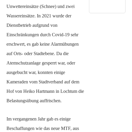
o
z
i
z
Unwettereinsätze (Schnee) und zwei
g
n
a
n
e
Wassereinsätze. In 2021 wurde der
e
u
A
r
n
n
Dienstbetrieb aufgrund von
s
f
-
f
t
Einschränkungen durch Covid-19 sehr
r
I
ü
f
ü
erschwert, es gab keine Alarmübungen
n
r
e
h
v
auf Orts- oder Stadtebene. Da die
d
l
s
e
e
Atemschutzanlage gesperrt war, oder
d
t
s
n
ausgebucht war, konnten einige
ü
t
c
Kameraden vom Stadtverband auf dem
i
a
k
t
c
Hof von Heiko Hartmann in Lochtum die
i
h
Belastungsübung auffrischen.
o
n
i
Im vergangenen Jahr gab es einige
i
t
n
!
Beschaffungen wie das neue MTF, aus