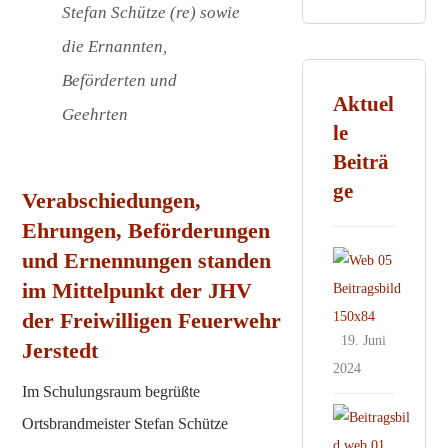
Stefan Schütze (re) sowie
die Ernannten,
Beförderten und
Aktuel
Geehrten
le
Beiträ
ge
Verabschiedungen,
Ehrungen, Beförderungen
und Ernennungen standen
E
i
im Mittelpunkt der JHV
n
der Freiwilligen Feuerwehr
E
19. Juni
Jerstedt
r
2024
f
Im Schulungsraum begrüßte
o
E
Ortsbrandmeister Stefan Schütze
l
r