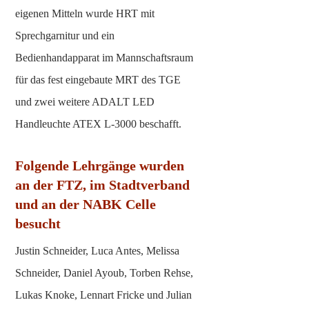
B
eigenen Mitteln wurde HRT mit
i
a
Sprechgarnitur und ein
l
l
d
Bedienhandapparat im Mannschaftsraum
d
u
für das fest eingebaute MRT des TGE
n
und zwei weitere ADALT LED
g
Handleuchte ATEX L-3000 beschafft.
:
S
c
Folgende Lehrgänge wurden
h
an der FTZ, im Stadtverband
u
und an der NABK Celle
l
besucht
z
e
Justin Schneider, Luca Antes, Melissa
n
Schneider, Daniel Ayoub, Torben Rehse,
t
Lukas Knoke, Lennart Fricke und Julian
r