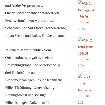
t
K
h
D
e
und Andre Vespermann zu
z
l
e
a
n
e
i
Oberfeuerwehrmänner befördert. Zu
r
s
f
n
n
b
Feuerwehrmännern wurden Justin
6
ä
6. Juni
f
i
a
5
h
Schneider, Lennart Fricke, Torben Rehse,
e
2024
k
u
.
r
s
Julian Weide und Lukas Knoke ernannt.
e
S
t
D
t
n
c
i
a
2
h
In seinem Jahresrückblick vom
n
s
0
i
ü
d
d
Ortsbrandmeister gab es je einen
2
5. Juni
l
t
e
r
4
Entstehungsbrand und Mittelbrand, je
d
2024
z
n
i
s
drei Kleinbrände und
e
O
t
c
n
Brandmeldeanlagen, je eine technische
s
t
i
h
f
t
e
Hilfe, Türöffnung, Unterstützung
l
u
e
h
B
l
Rettungsdienst und sonstige
t
5. Juni
s
a
ü
i
z
Hilfeleistungen. Außerdem 12
t
2024
r
r