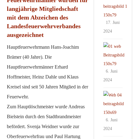
Feuerwehrmänner wurden für
r
h
T
e
k
langjährige Mitgliedschaft
b
e
u
n
a
e
mit dem Abzeichen des
n
r
i
m
17. Juni
s
Landesfeuerwehrverbandes
e
n
o
p
u
2024
n
ausgezeichnet
i
r
f
c
d
e
e
s
S
h
Hauptfeuerwehrmann Hans-Joachim
e
r
n
e
c
e
i
Brämer (40 Jahre). Die
k
i
h
n
n
r
Hauptfeuerwehrmänner Erhard
t
l
A
6. Juni
L
e
2
a
Hoffmeister, Heinz Dahle und Klaus
s
e
2024
i
0
d
k
Kreisel sind seit 50 Jahren Mitglied in der
n
s
1
e
l
G
g
Feuerwehr.
S
9
n
e
e
d
c
Zum Hauptlöschmeister wurde Andreas
S
p
o
e
h
c
Bielstein durch den Stadtbrandmeister
i
c
6. Juni
l
h
o
a
befördert. Svenja Weidner wurde zur
a
2024
ü
s
c
Oberfeuerwehrfrau und Paul Hartung
d