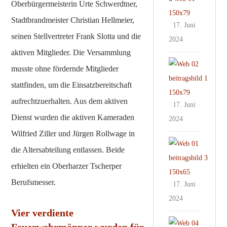
Oberbürgermeisterin Urte Schwerdtner,
g
s
r
Stadtbrandmeister Christian Hellmeier,
t
17. Juni
e
e
seinen Stellvertreter Frank Slotta und die
2024
i
r
aktiven Mitglieder. Die Versammlung
c
V
V
h
musste ohne fördernde Mitglieder
e
o
e
r
stattfinden, um die Einsatzbereitschaft
r
s
g
s
aufrechtzuerhalten. Aus dem aktiven
17. Juni
P
l
c
Dienst wurden die aktiven Kameraden
r
2024
e
h
e
Wilfried Ziller und Jürgen Rollwage in
i
u
F
l
c
die Altersabteilung entlassen. Beide
l
e
l
h
k
erhielten ein Oberharzer Tscherper
s
b
s
i
t
Berufsmesser.
a
17. Juni
w
n
w
l
e
2024
d
o
l
t
Vier verdiente
e
c
-
S
t