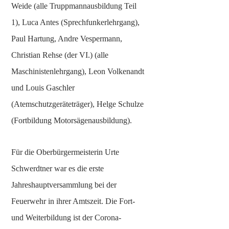
u
Weide (alle Truppmannausbildung Teil
m
1), Luca Antes (Sprechfunkerlehrgang),
-
Paul Hartung, Andre Vespermann,
N
Christian Rehse (der VI.) (alle
e
u
Maschinistenlehrgang), Leon Volkenandt
b
und Louis Gaschler
a
(Atemschutzgeräteträger), Helge Schulze
u
(Fortbildung Motorsägenausbildung).
Für die Oberbürgermeisterin Urte
Schwerdtner war es die erste
Jahreshauptversammlung bei der
Feuerwehr in ihrer Amtszeit. Die Fort-
und Weiterbildung ist der Corona-