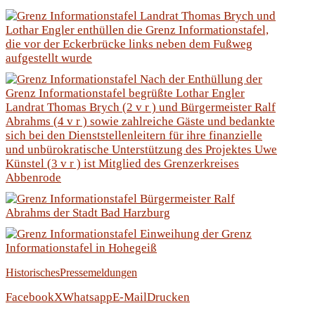
Historisches
Pressemeldungen
Facebook
X
Whatsapp
E-Mail
Drucken