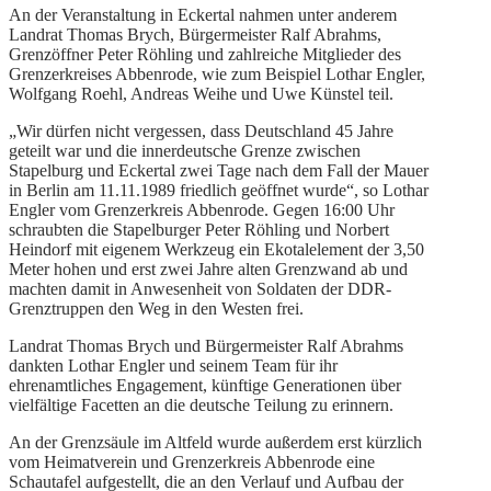
An der Veranstaltung in Eckertal nahmen unter anderem
Landrat Thomas Brych, Bürgermeister Ralf Abrahms,
Grenzöffner Peter Röhling und zahlreiche Mitglieder des
Grenzerkreises Abbenrode, wie zum Beispiel Lothar Engler,
Wolfgang Roehl, Andreas Weihe und Uwe Künstel teil.
„Wir dürfen nicht vergessen, dass Deutschland 45 Jahre
geteilt war und die innerdeutsche Grenze zwischen
Stapelburg und Eckertal zwei Tage nach dem Fall der Mauer
in Berlin am 11.11.1989 friedlich geöffnet wurde“, so Lothar
Engler vom Grenzerkreis Abbenrode. Gegen 16:00 Uhr
schraubten die Stapelburger Peter Röhling und Norbert
Heindorf mit eigenem Werkzeug ein Ekotalelement der 3,50
Meter hohen und erst zwei Jahre alten Grenzwand ab und
machten damit in Anwesenheit von Soldaten der DDR-
Grenztruppen den Weg in den Westen frei.
Landrat Thomas Brych und Bürgermeister Ralf Abrahms
dankten Lothar Engler und seinem Team für ihr
ehrenamtliches Engagement, künftige Generationen über
vielfältige Facetten an die deutsche Teilung zu erinnern.
An der Grenzsäule im Altfeld wurde außerdem erst kürzlich
vom Heimatverein und Grenzerkreis Abbenrode eine
Schautafel aufgestellt, die an den Verlauf und Aufbau der