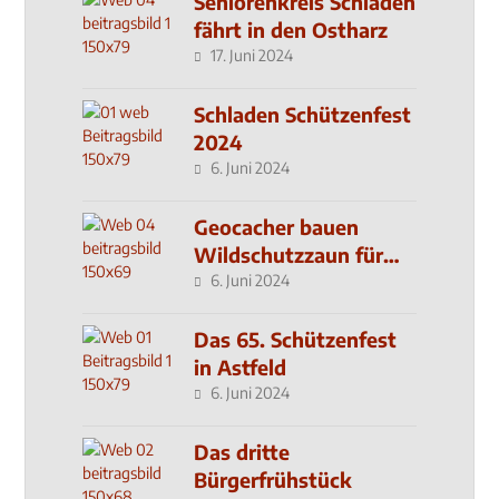
Seniorenkreis Schladen
fährt in den Ostharz
17. Juni 2024
Schladen Schützenfest
2024
6. Juni 2024
Geocacher bauen
Wildschutzzaun für
den MachMit! Wald
6. Juni 2024
Das 65. Schützenfest
in Astfeld
6. Juni 2024
Das dritte
Bürgerfrühstück