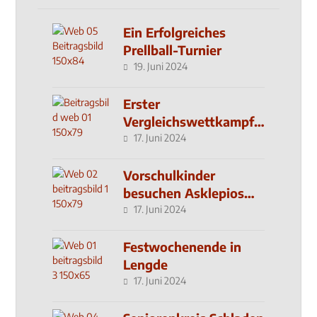
Ein Erfolgreiches
Prellball-Turnier
19. Juni 2024
Erster
Vergleichswettkampf
seit 2019
17. Juni 2024
Vorschulkinder
besuchen Asklepios
Klinik
17. Juni 2024
Festwochenende in
Lengde
17. Juni 2024