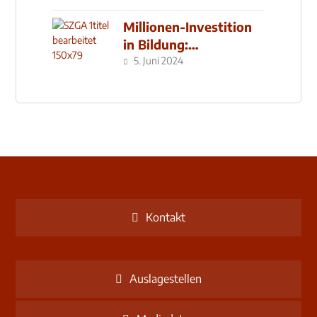
Millionen-Investition
in Bildung:
Schulzentrum-Neubau
5. Juni 2024
Kontakt
Auslagestellen