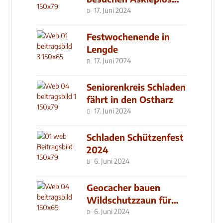
Klinik
17. Juni 2024
Festwochenende in
Lengde
17. Juni 2024
Seniorenkreis Schladen
fährt in den Ostharz
17. Juni 2024
Schladen Schützenfest
2024
6. Juni 2024
Geocacher bauen
Wildschutzzaun für
den MachMit! Wald
6. Juni 2024