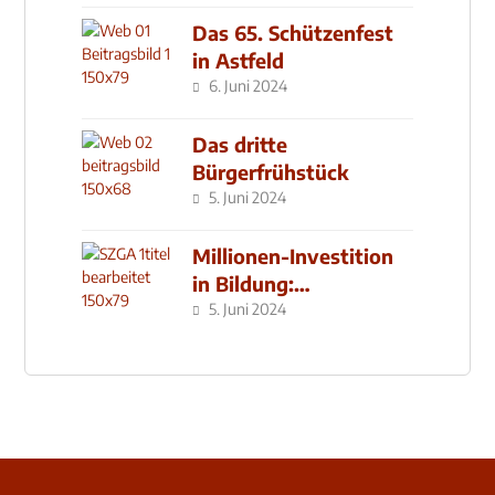
Das 65. Schützenfest
in Astfeld
6. Juni 2024
Das dritte
Bürgerfrühstück
5. Juni 2024
Millionen-Investition
in Bildung:
Schulzentrum-Neubau
5. Juni 2024