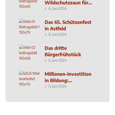
Wildschutzzaun für
den MachMit! Wald
6. Juni 2024
Das 65. Schützenfest
in Astfeld
6. Juni 2024
Das dritte
Bürgerfrühstück
5. Juni 2024
Millionen-Investition
in Bildung:
Schulzentrum-Neubau
5. Juni 2024